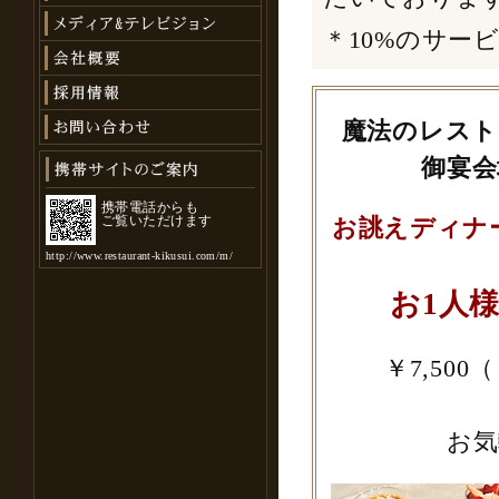
＊10%のサー
魔法のレスト
御宴
携帯電話からも
ご覧いただけます
お誂えディナ
http://www.restaurant-kikusui.com/m/
お1人様
￥7,500
お気