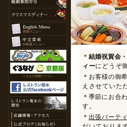
＊
結婚祝賀会
ィー
にどうぞ
＊お客様の御
ぐるなび掲載ページへ
えさせていた
＊季節にお合
す。
＊
出張パーテ
だいておりま