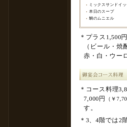
ミックスサンドイッ
本日のスープ
鯛のムニエル
＊プラス1,500
（ビール・焼
赤・白・ウー
＊コース料理3,8
7,000円
（￥7,7
す。
＊3、4階では